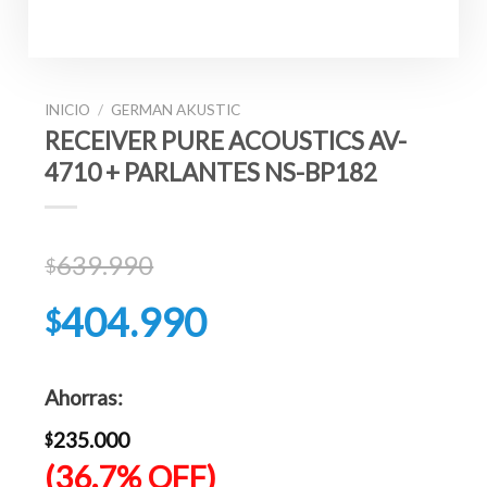
INICIO
/
GERMAN AKUSTIC
RECEIVER PURE ACOUSTICS AV-
4710 + PARLANTES NS-BP182
639.990
$
El
404.990
$
precio
original
El
era:
precio
Ahorras:
$639.990.
actual
es:
235.000
$
$404.990.
(36.7% OFF)