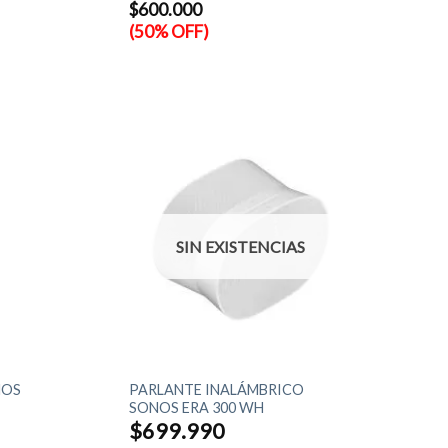
$
600.000
es:
$599.990.
(50% OFF)
SIN EXISTENCIAS
+
NOS
PARLANTE INALÁMBRICO
SONOS ERA 300 WH
$
699.990