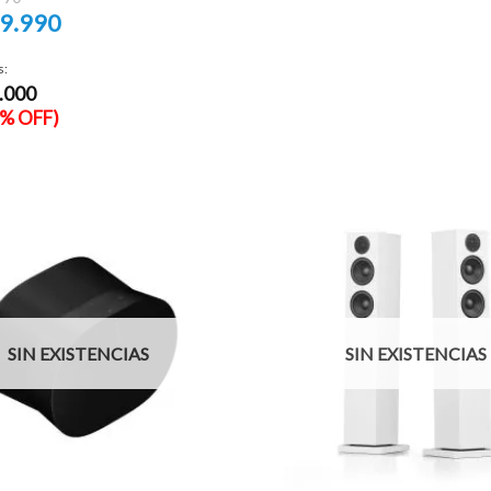
precio
9.990
original
era:
$699.990.
o
s:
.000
990.
9% OFF)
SIN EXISTENCIAS
SIN EXISTENCIAS
+