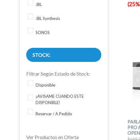
$1.499
(25%
JBL
JBL Synthesis
SONOS
STOCK:
Filtrar Según Estado de Stock:
Disponible
¡AVISAME CUANDO ESTE
DISPONIBLE!
+
Reservar / A Pedido
PARL
PRO A
OPE
Ver Productos en Oferta
$
699.