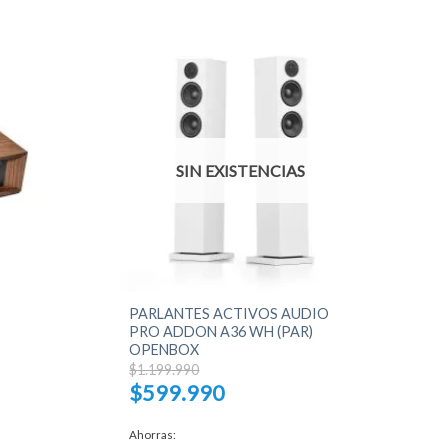
SIN EXISTENCIAS
+
PARLANTES ACTIVOS AUDIO
PRO ADDON A36 WH (PAR)
OPENBOX
El
$
1.199.990
precio
$
599.990
original
era:
El
$1.199.990.
precio
Ahorras:
actual