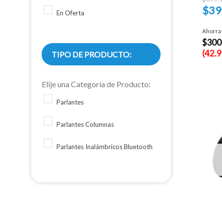
$
39
En Oferta
El
preci
Ahorra
actual
$
300
es:
$399.
(42.
TIPO DE PRODUCTO:
Elije una Categoría de Producto:
Parlantes
Parlantes Columnas
Parlantes Inalámbricos Bluetooth
+