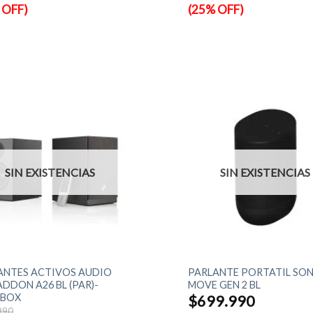
.990.
$1.499.990.
 OFF)
(25% OFF)
SIN EXISTENCIAS
SIN EXISTENCIAS
+
ANTES ACTIVOS AUDIO
PARLANTE PORTATIL SO
DDON A26 BL (PAR)-
MOVE GEN 2 BL
NBOX
$
699.990
El
990