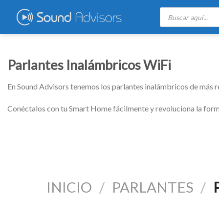
Skip
Búsqueda
de
to
productos
content
Parlantes Inalámbricos WiFi
En Sound Advisors tenemos los parlantes inalámbricos de más reci
Conéctalos con tu Smart Home fácilmente y revoluciona la forma
INICIO
/
PARLANTES
/
P