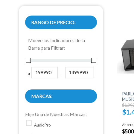
RANGO DE PRECIO:
Mueve los Indicadores de la
Barra para Filtrar:
$
-
Minimum Price
Maximum Price
+
PARL
MARCAS:
MUSI
$
1.99
$
1.
Elije Una de Nuestras Marcas:
El
preci
Ahorra
AudioPro
actual
$
500
es: