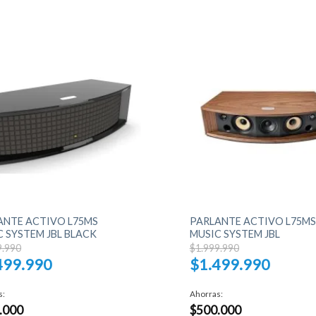
+
ANTE ACTIVO L75MS
PARLANTE ACTIVO L75MS
C SYSTEM JBL BLACK
MUSIC SYSTEM JBL
El
El
9.990
$
1.999.990
precio
precio
499.990
$
1.499.990
original
original
era:
era:
El
$1.999.990.
$1.999.990.
o
precio
s:
Ahorras:
actual
.000
$
500.000
es: