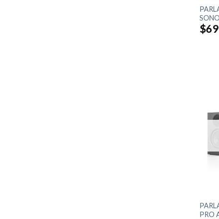
PARL
SONOS
$
69
+
PARL
PRO A