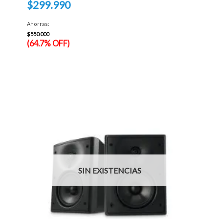
$
299.990
precio
original
El
era:
precio
Ahorras:
$849.990.
actual
es:
$
550.000
$299.990.
(64.7% OFF)
SIN EXISTENCIAS