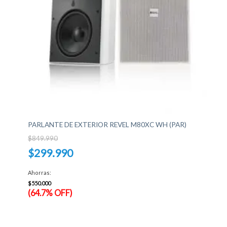
PARLANTE DE EXTERIOR REVEL M80XC WH (PAR)
$
849.990
El
$
299.990
precio
original
El
era:
precio
Ahorras:
$849.990.
actual
es:
$
550.000
$299.990.
(64.7% OFF)