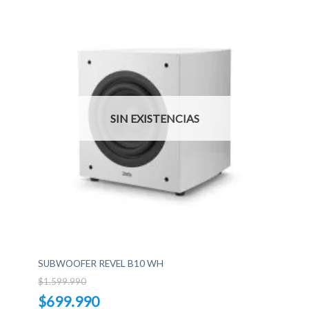
SIN EXISTENCIAS
SUBWOOFER REVEL B10 WH
$
1.599.990
El
$
699.990
precio