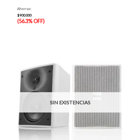
original
El
era:
precio
Ahorras:
$1.599.990.
actual
es:
$
900.000
$699.990.
(56.3% OFF)
SIN EXISTENCIAS