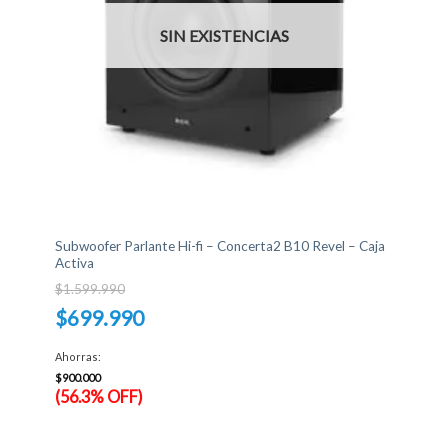
SIN EXISTENCIAS
Subwoofer Parlante Hi-fi – Concerta2 B10 Revel – Caja
Activa
$
1.599.990
El
$
699.990
precio
original
El
era:
precio
Ahorras:
$1.599.990.
actual
es:
$
900.000
$699.990.
(56.3% OFF)