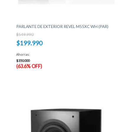
PARLANTE DE EXTERIOR REVEL M55XC WH (PAR)
$
549.990
El
$
199.990
precio
original
El
era:
precio
Ahorras:
$549.990.
actual
es:
$
350.000
$199.990.
(63.6% OFF)