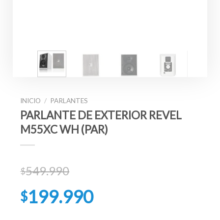
INICIO
/
PARLANTES
PARLANTE DE EXTERIOR REVEL
M55XC WH (PAR)
549.990
$
El
199.990
$
precio
original
El