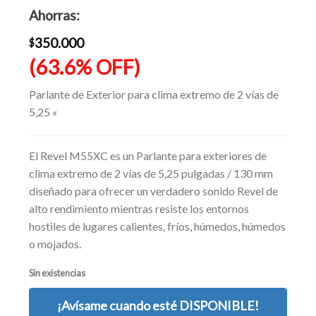
era:
precio
Ahorras:
$549.990.
actual
es:
350.000
$
$199.990.
(63.6% OFF)
Parlante de Exterior para clima extremo de 2 vías de
5,25 «
El Revel M55XC es un Parlante para exteriores de
clima extremo de 2 vías de 5,25 pulgadas / 130 mm
diseñado para ofrecer un verdadero sonido Revel de
alto rendimiento mientras resiste los entornos
hostiles de lugares calientes, fríos, húmedos, húmedos
o mojados.
Sin existencias
¡Avísame cuando esté DISPONIBLE!