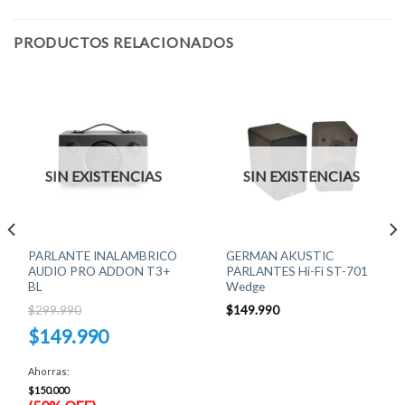
PRODUCTOS RELACIONADOS
SIN EXISTENCIAS
SIN EXISTENCIAS
PARLANTE INALAMBRICO
GERMAN AKUSTIC
AUDIO PRO ADDON T3+
PARLANTES Hi-Fi ST-701
BL
Wedge
$
299.990
$
149.990
El
$
149.990
precio
original
El
era:
precio
Ahorras:
$299.990.
actual
es:
$
150.000
$149.990.