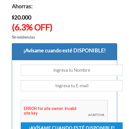
era:
precio
Ahorras:
$319.990.
actual
es:
20.000
$
$299.990.
(6.3% OFF)
Sin existencias
¡Avísame cuando esté DISPONIBLE!