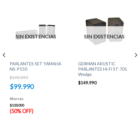
SIN EXISTENCIAS
SIN EXISTENCIAS
PARLANTES SET YAMAHA
GERMAN AKUSTIC
NS-P150
PARLANTES Hi-Fi ST-701
Wedge
$
199.990
$
149.990
El
$
99.990
precio
original
El
era:
precio
Ahorras:
$199.990.
actual
es:
$
100.000
$99.990.
(50% OFF)