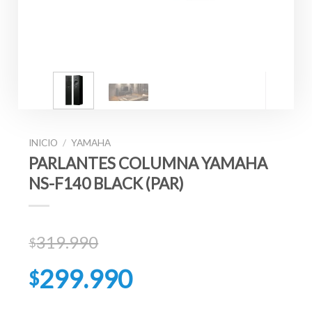
INICIO
/
YAMAHA
PARLANTES COLUMNA YAMAHA
NS-F140 BLACK (PAR)
319.990
$
El
299.990
$
precio
original
El