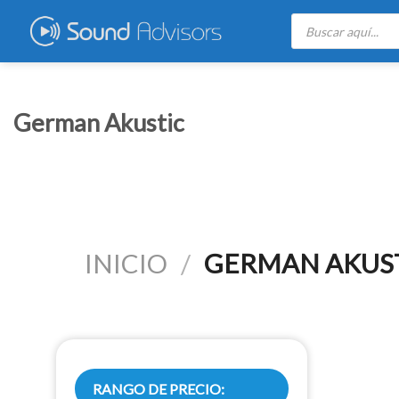
Skip
Búsqueda
de
to
productos
content
German Akustic
INICIO
/
GERMAN AKUS
RANGO DE PRECIO: