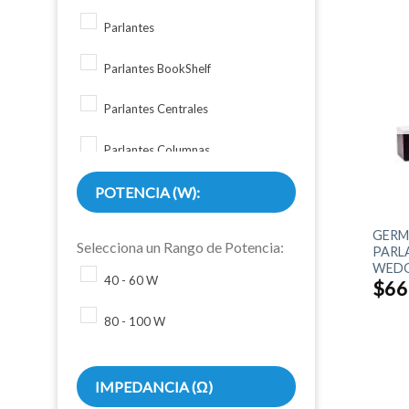
Parlantes
Parlantes BookShelf
Parlantes Centrales
Parlantes Columnas
POTENCIA (W):
+
GERM
Selecciona un Rango de Potencia:
PARLA
WED
40 - 60 W
$
66
80 - 100 W
IMPEDANCIA (Ω)