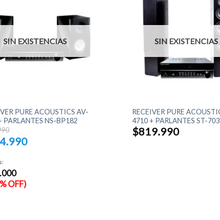
SIN EXISTENCIAS
SIN EXISTENCIAS
+
IVER PURE ACOUSTICS AV-
RECEIVER PURE ACOUSTIC
+ PARLANTES NS-BP182
4710 + PARLANTES ST-703
El
$
819.990
990
precio
4.990
original
era:
$639.990.
o
s:
.000
990.
7% OFF)