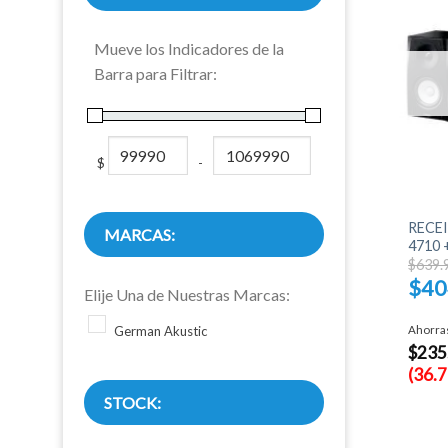
Mueve los Indicadores de la
Barra para Filtrar:
$
-
Minimum Price
Maximum Price
+
RECE
MARCAS:
4710 
$
639.
$
40
Elije Una de Nuestras Marcas:
El
preci
Ahorra
German Akustic
actual
$
235
es:
$404.
(36.
STOCK: