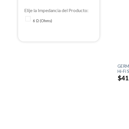
Elije la Impedancia del Producto:
6 Ω (Ohms)
+
GERM
Hi-Fi
$
41