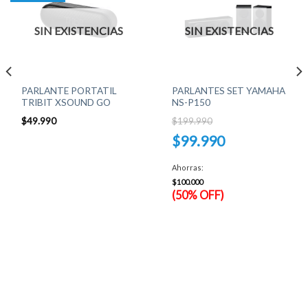
SIN EXISTENCIAS
SIN EXISTENCIAS
PARLANTE PORTATIL
PARLANTES SET YAMAHA
TRIBIT XSOUND GO
NS-P150
$
49.990
$
199.990
El
$
99.990
precio
original
El
era:
precio
Ahorras:
$199.990.
actual
es:
$
100.000
$99.990.
(50% OFF)