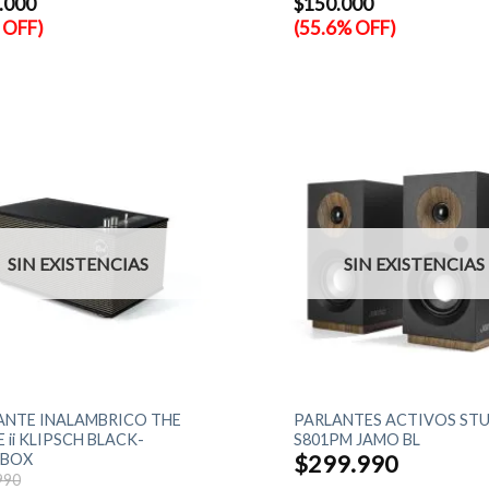
.000
$
150.000
es:
.990.
$119.990.
 OFF)
(55.6% OFF)
SIN EXISTENCIAS
SIN EXISTENCIAS
+
ANTE INALAMBRICO THE
PARLANTES ACTIVOS ST
 ii KLIPSCH BLACK-
S801PM JAMO BL
NBOX
$
299.990
El
990