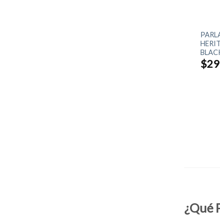
+
PARL
HERI
BLAC
$
29
¿Qué P