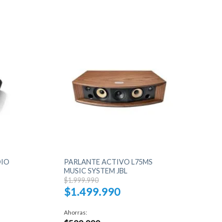
+
DIO
PARLANTE ACTIVO L75MS
MUSIC SYSTEM JBL
El
$
1.999.990
precio
$
1.499.990
original
era:
El
$1.999.990.
precio
Ahorras:
actual