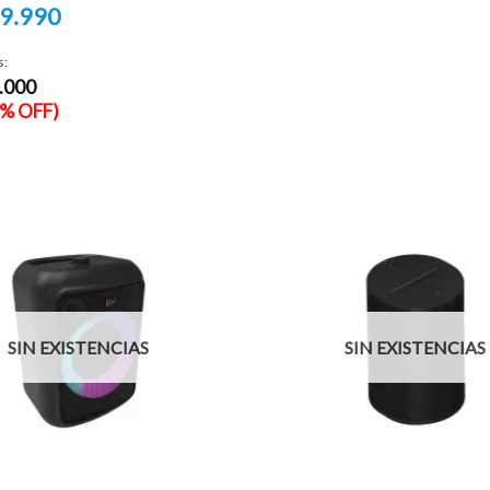
precio
9.990
original
era:
$669.990.
o
s:
.000
990.
2% OFF)
SIN EXISTENCIAS
SIN EXISTENCIAS
+