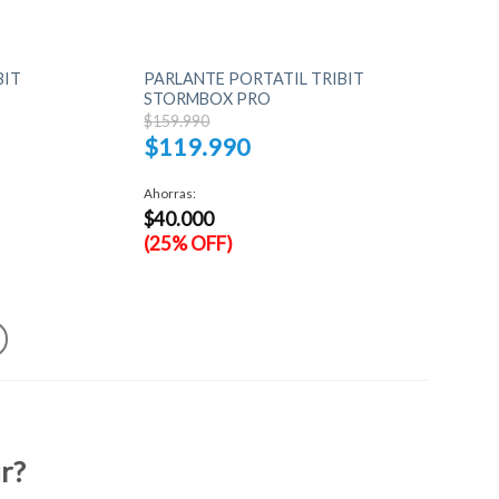
+
BIT
PARLANTE PORTATIL TRIBIT
STORMBOX PRO
El
$
159.990
precio
$
119.990
original
era:
El
$159.990.
precio
Ahorras:
actual
$
40.000
es:
$119.990.
(25% OFF)
ir?