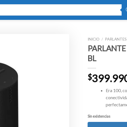
INICIO
/
PARLANTES
PARLANTE
BL
399.99
$
Era 100, c
conectivid
perfectame
Sin existencias