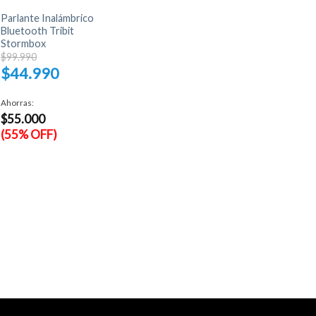
Parlante Inalámbrico
PARLANTE PORTATIL
Bluetooth Tribit
TRIBIT STORMBOX
Stormbox
MICRO
El
$
55.990
$
99.990
precio
$
44.990
original
era:
El
$99.990.
precio
Ahorras:
actual
$
55.000
es:
$44.990.
(55% OFF)