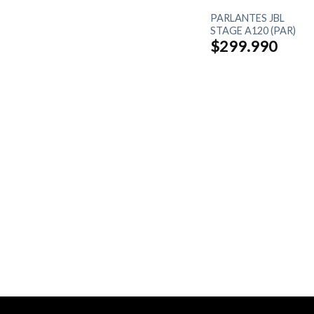
SET DE PARLANTES
PARLANTES JBL
TUDIO
YAMAHA NS-P51
STAGE A120 (PAR)
 JAMO
$
179.990
$
299.990
BOX
o
al
990.