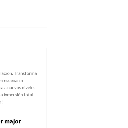
eración. Transforma
e resuenan a
a a nuevos niveles.
na inmersión total
a!