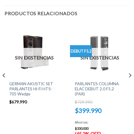
PRODUCTOS RELACIONADOS
DEBUT F5.2
SIN EXISTENCIAS
SIN EXISTENCIAS
GERMAN AKUSTIC SET
PARLANTES COLUMNA
PARLANTES Hi-Fi HTS-
ELAC DEBUT 2.0 F5.2
705 Wedge
(PAR)
$
679.990
$
729.990
El
$
399.990
precio
original
El
era:
precio
Ahorras:
$729.990.
actual
es:
$
330.000
$399.990.