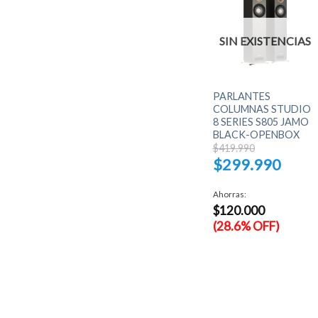
NCIAS
SIN EXISTENCIAS
SIN EXISTENCIAS
+
+
GERMAN AKUSTIC
PARLANTES
O
SET PARLANTES Hi-Fi
COLUMNAS STUDIO
OPRO
HTS-705 Wedge
8 SERIES S805 JAMO
L
BLACK-OPENBOX
$
679.990
El
$
419.990
o
precio
$
299.990
al
original
era:
El
990.
$419.990.
precio
Ahorras:
actual
$
120.000
es:
$299.990.
(28.6% OFF)