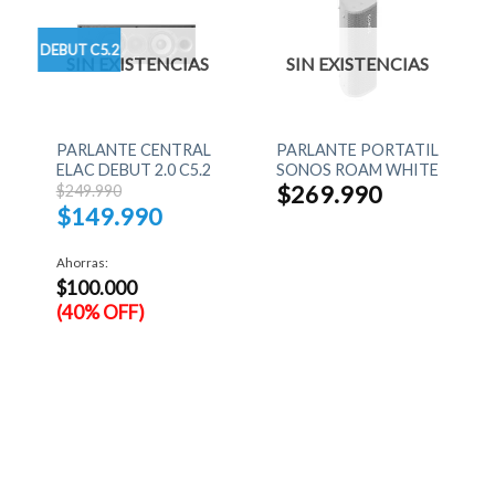
DEBUT C5.2
SIN EXISTENCIAS
SIN EXISTENCIAS
+
+
PARLANTE CENTRAL
PARLANTE PORTATIL
ELAC DEBUT 2.0 C5.2
SONOS ROAM WHITE
El
$
269.990
$
249.990
precio
$
149.990
original
era:
El
$249.990.
precio
Ahorras:
actual
$
100.000
es:
$149.990.
(40% OFF)