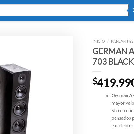
INICIO
/
PARLANTES
GERMAN AK
703 BLACK
419.99
$
German Ak
mayor valo
Stereo cóm
pensados pa
excelente 