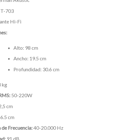
T-703
ante Hi-Fi
es:
Alto: 98 cm
Ancho: 19.5 cm
Profundidad: 30.6 cm
 kg
 RMS:
50-220W
2,5 cm
6.5 cm
 de Frecuencia:
40-20.000 Hz
ad:
91 dB