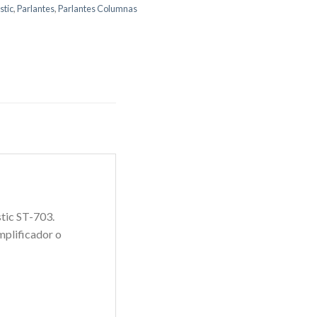
tic
,
Parlantes
,
Parlantes Columnas
tic ST-703.
mplificador o