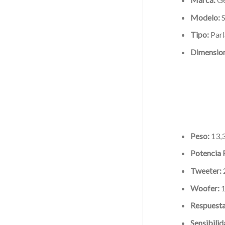
Modelo:
S
Tipo:
Parl
Dimension
Peso:
13,3
Potencia
Tweeter:
Woofer:
1
Respuesta
Sensibilid