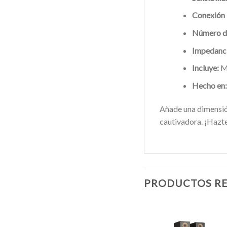
Conexión 
Número de
Impedanci
Incluye:
M
Hecho en:
Añade una dimensión
cautivadora. ¡Hazte
PRODUCTOS R