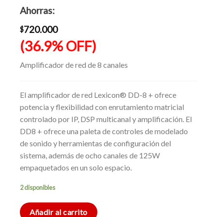
era:
precio
Ahorras:
$1.949.990.
actual
es:
720.000
$
$1.229.990.
(36.9% OFF)
Amplificador de red de 8 canales
El amplificador de red Lexicon® DD-8 + ofrece
potencia y flexibilidad con enrutamiento matricial
controlado por IP, DSP multicanal y amplificación. El
DD8 + ofrece una paleta de controles de modelado
de sonido y herramientas de configuración del
sistema, además de ocho canales de 125W
empaquetados en un solo espacio.
2 disponibles
Añadir al carrito