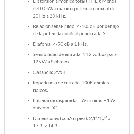
Distorsión armónica total (THD): Menos
del 0,05% a máxima potencia nominal de
20 Hz a 20 kHz.
Relación señal-ruido: <–105dB por debajo
de la potencia nominal ponderada A.
Diafonía: <–70 dB a 1 kHz.
Sensibilidad de entrada: 1,12 voltios para
125 W a 8 ohmios.
Ganancia: 29dB.
Impedancia de entrada: 100K ohmios
típicos.
Entrada de disparador: 5V mínimo – 15V
máximo DC.
Dimensiones (con/sin pies): 2,1″/1,7″ x
17,3″ x 14,9″.