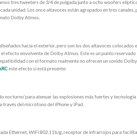
ramos tres tweeters de 3/4 de pulgada junto a ocho woofers elíptic
 cada unidad. Los once altavoces están agrupados en tres canales, 
ormato Dolby Atmos.
diseñados hacia el exterior, pero son los dos altavoces colocados 
r el efecto envolvente de Dolby Atmos. Este es un punto reservado 
ompatibilidad con el formato realmente no ofrecen un sonido Dolb
ARC
este efecto sí está presente.
 nocturno’ para atenuar las explosiones más fuertes y tecnología 
 a través del micrófono del iPhone y iPad.
da Ethernet, WiFi 802.11b/g, receptor de infrarrojos para facilita