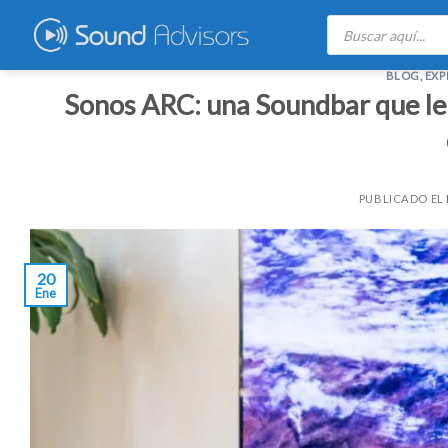
Skip
Búsqueda
de
to
productos
content
BLOG
,
EXP
Sonos ARC: una Soundbar que le d
PUBLICADO EL
20
Ene