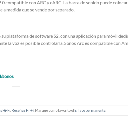
 2.0 compatible con ARC y eARC. La barra de sonido puede colocar
te a medida que se vende por separado.
 su plataforma de software S2, con una aplicación para móvil dedi
ante la voz es posible controlarla. Sonos Arc es compatible con A
l/sonos
s Hi-Fi
,
Reseñas Hi-Fi
. Marque como favorito el
Enlace permanente
.