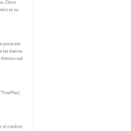
os. Once
pero es su
en posición
a las barras
y Atmos real
‘TruePlay’,
r el control