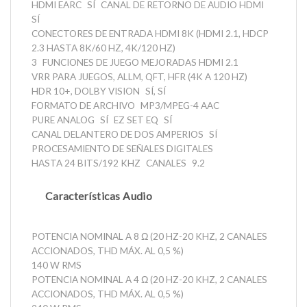
HDMI EARC
SÍ
CANAL DE RETORNO DE AUDIO HDMI
SÍ
CONECTORES DE ENTRADA HDMI 8K (HDMI 2.1, HDCP
2.3 HASTA 8K/60 HZ, 4K/120 HZ)
3
FUNCIONES DE JUEGO MEJORADAS HDMI 2.1
VRR PARA JUEGOS, ALLM, QFT, HFR (4K A 120 HZ)
HDR 10+, DOLBY VISION
SÍ, SÍ
FORMATO DE ARCHIVO
MP3/MPEG-4 AAC
PURE ANALOG
SÍ
EZ SET EQ
SÍ
CANAL DELANTERO DE DOS AMPERIOS
SÍ
PROCESAMIENTO DE SEÑALES DIGITALES
HASTA 24 BITS/192 KHZ
CANALES
9.2
Características Audio
POTENCIA NOMINAL A 8 Ω (20 HZ-20 KHZ, 2 CANALES
ACCIONADOS, THD MÁX. AL 0,5 %)
140 W RMS
POTENCIA NOMINAL A 4 Ω (20 HZ-20 KHZ, 2 CANALES
ACCIONADOS, THD MÁX. AL 0,5 %)