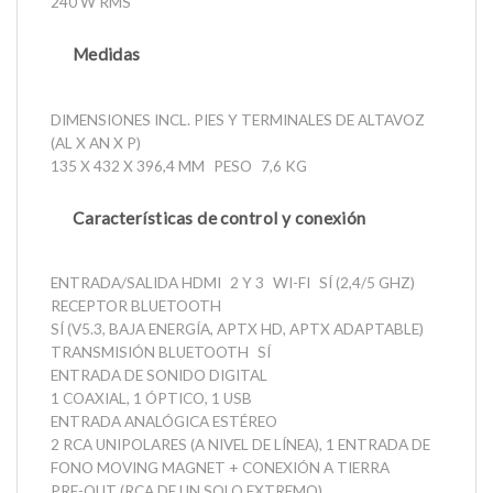
240 W RMS
Medidas
DIMENSIONES INCL. PIES Y TERMINALES DE ALTAVOZ
(AL X AN X P)
135 X 432 X 396,4 MM
PESO
7,6 KG
Características de control y conexión
ENTRADA/SALIDA HDMI
2 Y 3
WI-FI
SÍ (2,4/5 GHZ)
RECEPTOR BLUETOOTH
SÍ (V5.3, BAJA ENERGÍA, APTX HD, APTX ADAPTABLE)
TRANSMISIÓN BLUETOOTH
SÍ
ENTRADA DE SONIDO DIGITAL
1 COAXIAL, 1 ÓPTICO, 1 USB
ENTRADA ANALÓGICA ESTÉREO
2 RCA UNIPOLARES (A NIVEL DE LÍNEA), 1 ENTRADA DE
FONO MOVING MAGNET + CONEXIÓN A TIERRA
PRE-OUT (RCA DE UN SOLO EXTREMO)