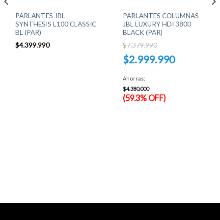
PARLANTES JBL
PARLANTES COLUMNAS
SYNTHESIS L100 CLASSIC
JBL LUXURY HDI 3800
BL (PAR)
BLACK (PAR)
$
4.399.990
$
7.379.990
El
$
2.999.990
precio
original
El
era:
precio
Ahorras:
$7.379.990.
actual
es:
$
4.380.000
$2.999.990.
(59.3% OFF)