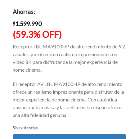
El
era:
precio
Ahorras:
$2.699.990.
actual
es:
1.599.990
$
$1.100.000.
(59.3% OFF)
Receptor JBL MA9100HP de alto rendimiento de 9.2
canales que ofrece un realismo impresionante con
vídeo 8K para disfrutar de la mejor experiencia de
home cinema.
El receptor AV JBL MA9100HP de alto rendimiento
ofrece un realismo impresionante para disfrutar de la
mejor experiencia de home cinema. Con auténtica
pasión por la música y las películas, su diseño ofrece
una alta fidelidad genuina.
Sin existencias