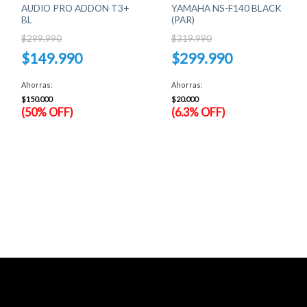
AUDIO PRO ADDON T3+
YAMAHA NS-F140 BLACK
BL
(PAR)
$
299.990
$
319.990
El
El
$
149.990
$
299.990
precio
precio
original
original
El
El
era:
era:
precio
precio
Ahorras:
Ahorras:
$299.990.
$319.990.
actual
actual
es:
es:
$
150.000
$
20.000
$149.990.
$299.990.
(50% OFF)
(6.3% OFF)