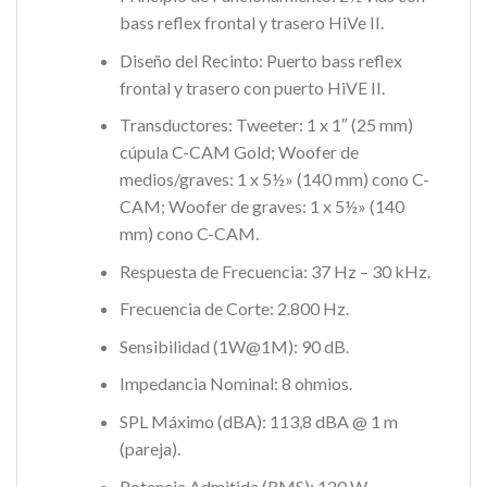
bass reflex frontal y trasero HiVe II.
Diseño del Recinto: Puerto bass reflex
frontal y trasero con puerto HiVE II.
Transductores: Tweeter: 1 x 1″ (25 mm)
cúpula C-CAM Gold; Woofer de
medios/graves: 1 x 5½» (140 mm) cono C-
CAM; Woofer de graves: 1 x 5½» (140
mm) cono C-CAM.
Respuesta de Frecuencia: 37 Hz – 30 kHz.
Frecuencia de Corte: 2.800 Hz.
Sensibilidad (1W@1M): 90 dB.
Impedancia Nominal: 8 ohmios.
SPL Máximo (dBA): 113,8 dBA @ 1 m
(pareja).
Potencia Admitida (RMS): 120 W.