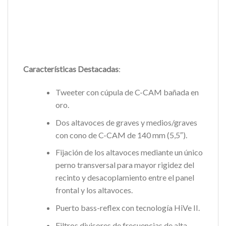
Características Destacadas
:
Tweeter con cúpula de C-CAM bañada en
oro.
Dos altavoces de graves y medios/graves
con cono de C-CAM de 140 mm (5,5″).
Fijación de los altavoces mediante un único
perno transversal para mayor rigidez del
recinto y desacoplamiento entre el panel
frontal y los altavoces.
Puerto bass-reflex con tecnología HiVe II.
Filtros divisores de frecuencias de alta