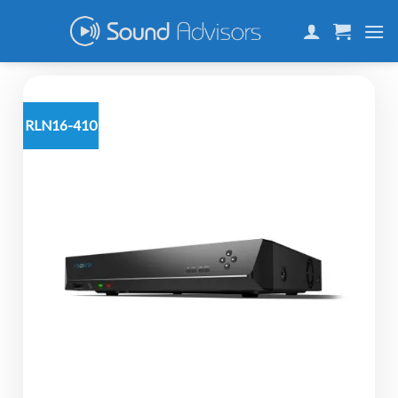
Skip
to
content
RLN16-410