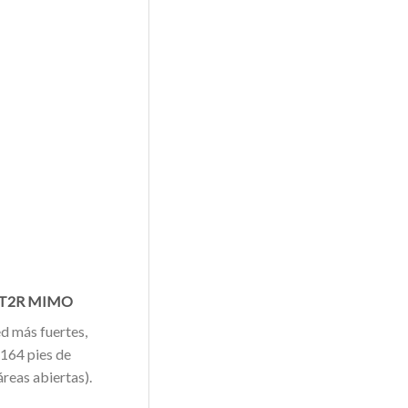
2T2R MIMO
ed más fuertes,
 164 pies de
áreas abiertas).