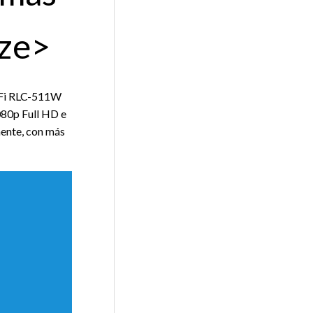
ize>
WiFi RLC-511W
080p Full HD e
mente, con más