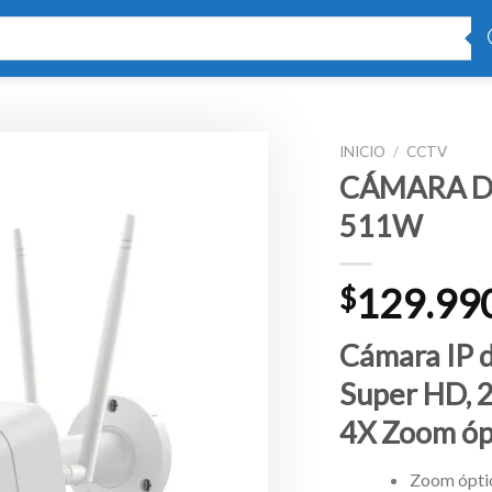
INICIO
/
CCTV
CÁMARA DE
511W
129.99
$
Cámara IP 
Super HD, 2
4X Zoom óp
Zoom ópti