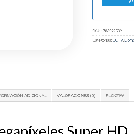
SKU:
1783599539
Categorías:
CCTV
,
Domó
FORMACIÓN ADICIONAL
VALORACIONES (0)
RLC-511W
egapíxeles Super HD,