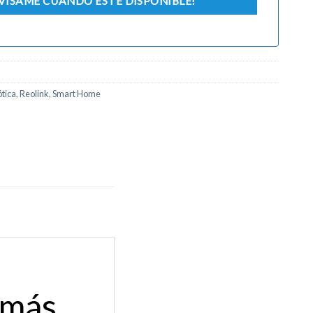
tica
,
Reolink
,
Smart Home
 más