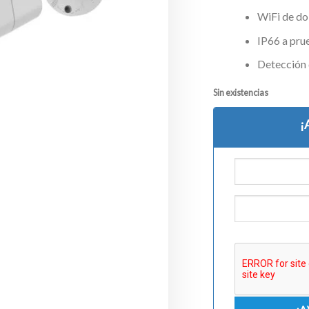
WiFi de do
IP66 a pru
Detección
Sin existencias
¡