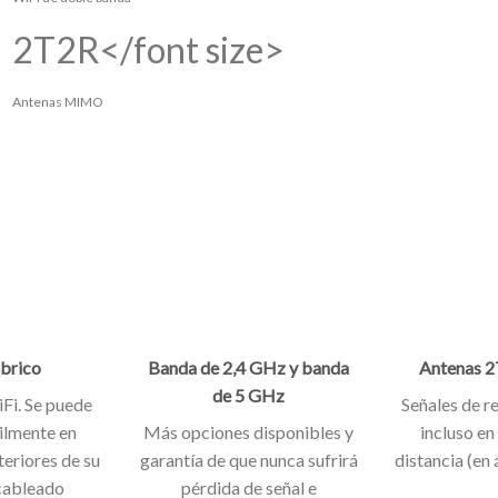
2T2R</font size>
Antenas MIMO
brico
Banda de 2,4 GHz y banda
Antenas 
de 5 GHz
Fi. Se puede
Señales de r
cilmente en
Más opciones disponibles y
incluso en
teriores de su
garantía de que nunca sufrirá
distancia (en 
 cableado
pérdida de señal e