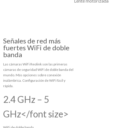
Lente motorizada
Señales de red más
fuertes WiFi de doble
banda
Las cámaras WiFi Reolink son las primeras
cámaras de seguridad WiFi de doble banda del
mundo. Más opciones sobre conexión
inalámbrica. Configuración de WiFi fácil y
rápida.
2.4 GHz – 5
GHz</font size>
WiFi de doble banda