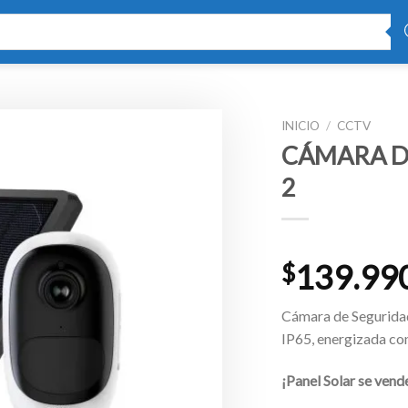
INICIO
/
CCTV
CÁMARA D
2
Valorado
1
139.99
$
con
5.00
de 5 en
base a
Cámara de Seguridad
valoración
de un
IP65, energizada con 
cliente
¡Panel Solar se vend