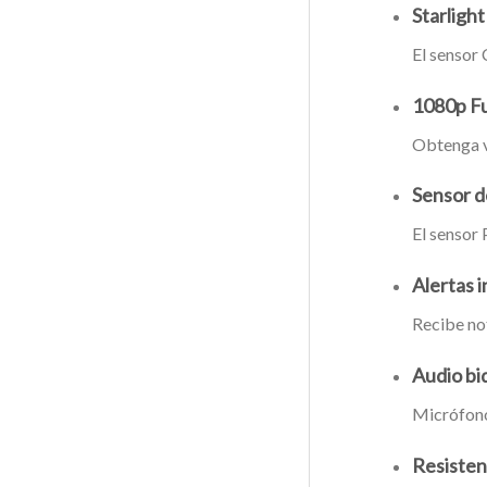
Starlight
El sensor 
1080p Fu
Obtenga v
Sensor d
El sensor 
Alertas 
Recibe not
Audio bi
Micrófono 
Resisten