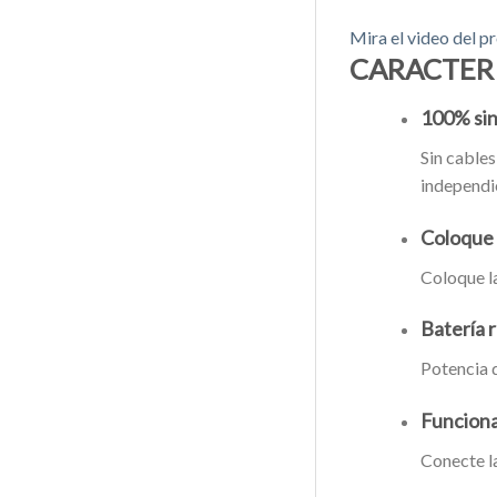
Mira el video del p
CARACTER
100% sin
Sin cable
independi
Coloque 
Coloque la
Batería 
Potencia d
Funciona
Conecte la