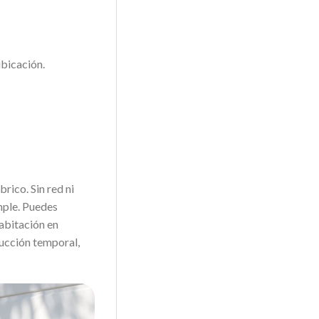
ubicación.
rico. Sin red ni
mple. Puedes
abitación en
rucción temporal,