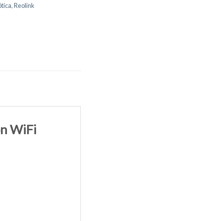
tica
,
Reolink
on WiFi