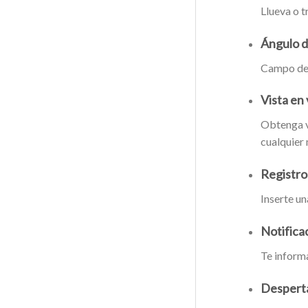
Llueva o t
Ángulo d
Campo de 
Vista en
Obtenga v
cualquier
Registro
Inserte un
Notifica
Te informa
Desperta