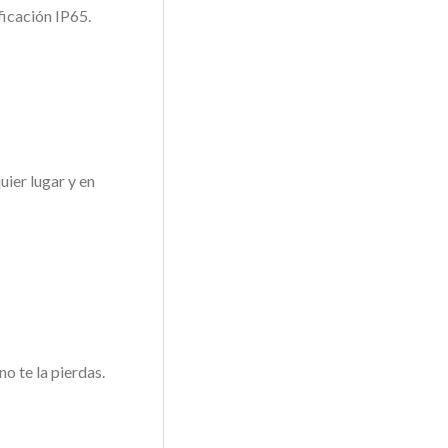
ficación IP65.
ier lugar y en
o te la pierdas.