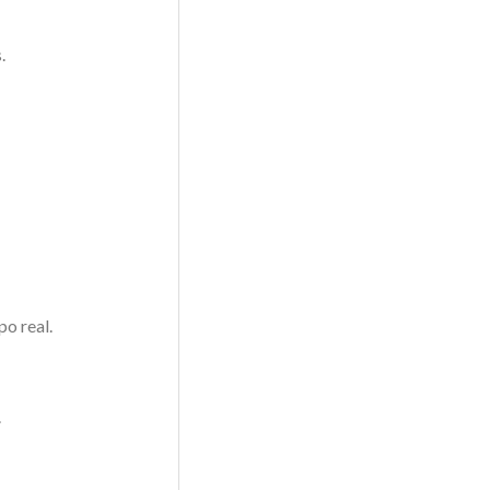
.
po real.
.