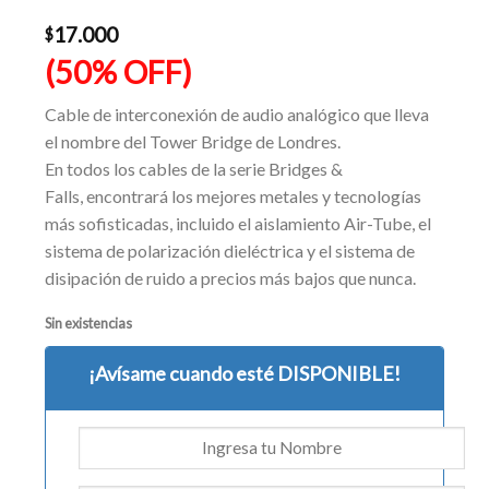
$33.990.
actual
es:
17.000
$
$16.990.
(50% OFF)
Cable de interconexión de audio analógico que lleva
el nombre del Tower Bridge de Londres.
En todos los cables de la serie Bridges &
Falls, encontrará los mejores metales y tecnologías
más sofisticadas, incluido el aislamiento Air-Tube, el
sistema de polarización dieléctrica y el sistema de
disipación de ruido a precios más bajos que nunca.
Sin existencias
¡Avísame cuando esté DISPONIBLE!