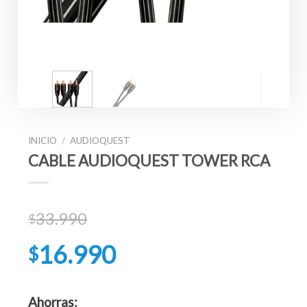
INICIO
/
AUDIOQUEST
CABLE AUDIOQUEST TOWER RCA
33.990
$
El
16.990
$
precio
original
El
era:
precio
Ahorras: