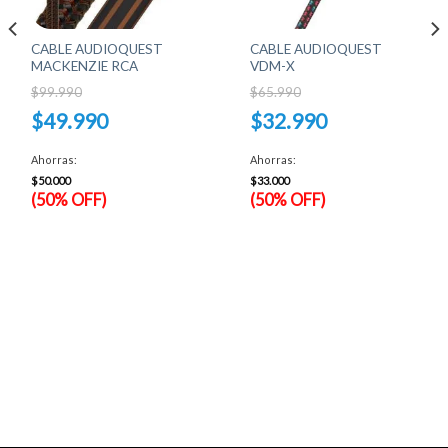
CABLE AUDIOQUEST
CABLE AUDIOQUEST
MACKENZIE RCA
VDM-X
$
99.990
$
65.990
El
El
$
49.990
$
32.990
precio
precio
original
original
El
El
era:
era:
precio
precio
Ahorras:
Ahorras:
$99.990.
$65.990.
actual
actual
es:
es:
$
50.000
$
33.000
$49.990.
$32.990.
(50% OFF)
(50% OFF)