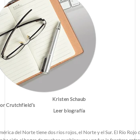
Kristen Schaub
or Crutchfield’s
Leer biografía
érica del Norte tiene dos ríos rojos, el Norte y el Sur. El Río Rojo 
r ha sido el hogar de muchos pueblos; una vez fue la frontera entre