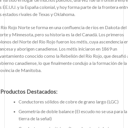
s EE.UU. y la España colonial, y hoy forma parte de la frontera entr
s estados rivales de Texas y Oklahoma.
 Río Rojo Norte se forma en una confluencia de ríos en Dakota del
rte y Minnesota, pero su historia es la del Canadá. Los primeros
lonos del Norte del Río Rojo fueron los métis, cuya ascendencia e
ancesa y aborigen canadiense. Los métis iniciaron en 1869 un
vantamiento conocido como la Rebelión del Río Rojo, que desafió 
bierno canadiense, lo que finalmente condujo a la formación de la
rovincia de Manitoba.
Productos Destacados:
Conductores sólidos de cobre de grano largo (LGC)
Geometría de doble balance (El escudo no se usa para la
tierra de la señal)