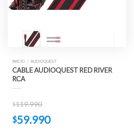
INICIO
/
AUDIOQUEST
CABLE AUDIOQUEST RED RIVER
RCA
119.990
$
El
59.990
$
precio
original
El