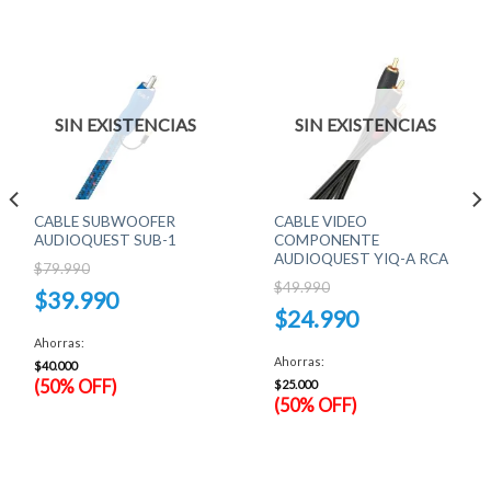
SIN EXISTENCIAS
SIN EXISTENCIAS
CABLE SUBWOOFER
CABLE VIDEO
AUDIOQUEST SUB-1
COMPONENTE
AUDIOQUEST YIQ-A RCA
$
79.990
$
49.990
El
$
39.990
precio
El
$
24.990
original
El
precio
era:
precio
original
El
Ahorras:
$79.990.
actual
era:
precio
Ahorras:
es:
$49.990.
$
40.000
actual
$39.990.
es:
(50% OFF)
$
25.000
$24.990.
(50% OFF)