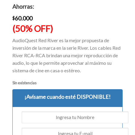
era:
precio
Ahorras:
$119.990.
actual
es:
60.000
$
$59.990.
(50% OFF)
AudioQuest Red River es la mejor propuesta de
inversión de la marca en la serie River. Los cables Red
River RCA-RCA brindan una mejor reproducción de
audio, lo que le permite aprovechar al máximo su
sistema de cine en casa o estéreo.
Sin existencias
¡Avísame cuando esté DISPONIBLE!