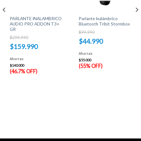
PARLANTE INALAMBRICO
Parlante Inalámbrico
AUDIO PRO ADDON T3+
Bluetooth Tribit Stormbox
GR
$
99.990
$
299.990
El
$
44.990
precio
El
$
159.990
original
precio
El
era:
original
precio
El
Ahorras:
$99.990.
era:
actual
precio
Ahorras:
$299.990.
es:
$
55.000
actual
$44.990.
es:
(55% OFF)
$
140.000
$159.990.
(46.7% OFF)