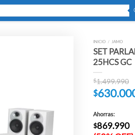
INICIO
/
JAMO
SET PARLA
25HCS GC
E
1.499.990
$
p
630.00
$
o
e
El
$
precio
Ahorras:
actual
869.990
es:
$
$630.000.