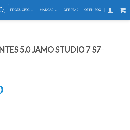
PRODUCTOS
MARCAS
OFERTAS
OPEN BOX
NTES 5.0 JAMO STUDIO 7 S7-
l
recio
0
riginal
ra:
1.499.990.