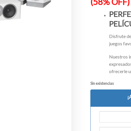
(58% OFF)
PERFE
PELÍC
Disfrute de
juegos favo
Nuestros i
expresados
ofrecerle u
Sin existencias
¡