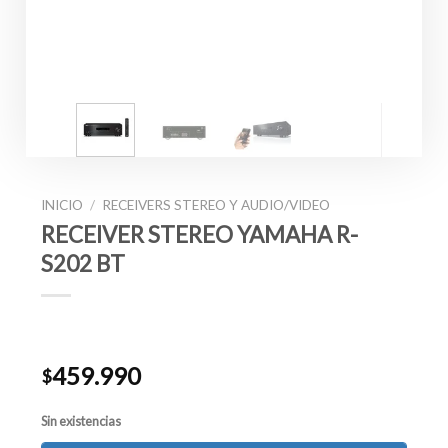
INICIO
/
RECEIVERS STEREO Y AUDIO/VIDEO
RECEIVER STEREO YAMAHA R-
S202 BT
Valorado
4
459.990
con
4.50
$
de 5 en
base a
valoraciones
Sin existencias
de clientes