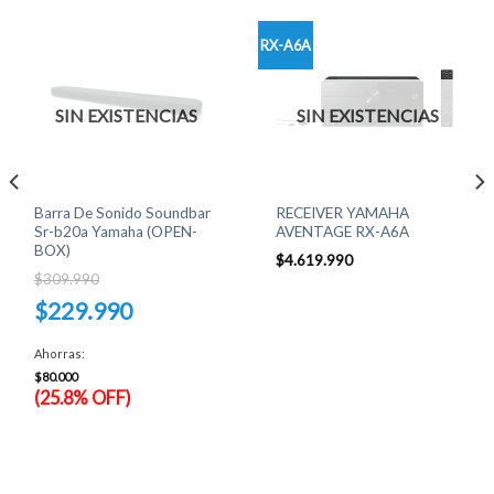
RX-A6A
SIN EXISTENCIAS
SIN EXISTENCIAS
Barra De Sonido Soundbar
RECEIVER YAMAHA
Sr-b20a Yamaha (OPEN-
AVENTAGE RX-A6A
BOX)
$
4.619.990
$
309.990
El
$
229.990
precio
original
El
era:
precio
Ahorras:
$309.990.
actual
es:
$
80.000
$229.990.
(25.8% OFF)