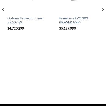
Optoma Proyector Laser
PrimaLuna EVO 300
ZK507-W
(POWER AMP)
$
4.720.299
$
5.129.990