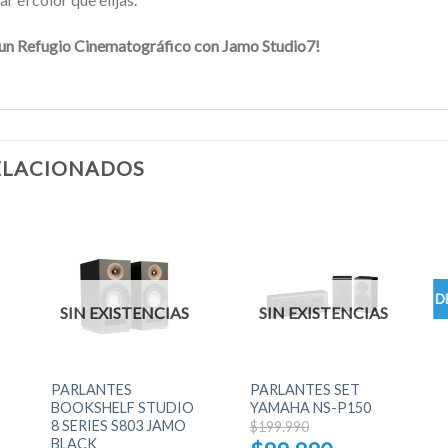
 un Refugio Cinematográfico con Jamo Studio7!
ELACIONADOS
D
SIN EXISTENCIAS
SIN EXISTENCIAS
+
+
PARLANTES
PARLANTES SET
BOOKSHELF STUDIO
YAMAHA NS-P150
8 SERIES S803 JAMO
El
$
199.990
precio
BLACK