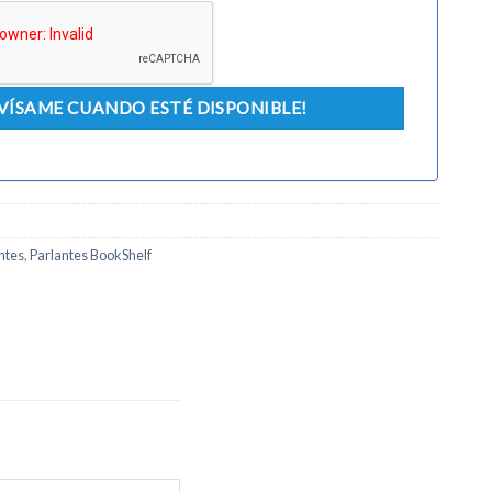
ntes
,
Parlantes BookShelf