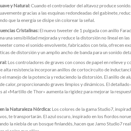
uave y Natural:
Cuando el controlador del altavoz produce sonido, 
uavemente gracias a las esquinas redondeadas del gabinete, reduci
ndo que la energía se disipe sin colorear la señal.
uencias Cristalinas:
El nuevo tweeter de 1 pulgada con anillo Fara
a una sensibilidad mejorada y reduce la distorsión no lineal en las 
weeter como el sonido envolvente, fabricados con tela, ofrecen ex
ticas de distorsión y un amplio ancho de banda para un sonido detal
ral:
Los controladores de graves con conos de papel en relieve y c
 alta resistencia incorporan anillos de cortocircuito de inductanci
el manejo de la potencia y reduciendo la distorsión. El anillo de 
de calor, proporcionando graves limpios y dinámicos. El detallado
s al «Martillo de Thor» aumenta la rigidez para mejorar la respuest
 en la Naturaleza Nórdica:
Los colores de la gama Studio7, inspirad
os, te transportarán. El azul oscuro, inspirado en los fiordos noru
ando la niebla de un bosque finlandés, hacen que Jamo Studio7 realc
r el color que elijas.