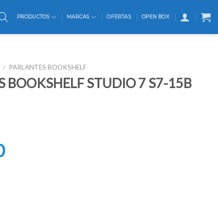
PRODUCTOS
MARCAS
OFERTAS
OPEN BOX
/
PARLANTES BOOKSHELF
 BOOKSHELF STUDIO 7 S7-15B
ecio
0
ginal
:
99.990.