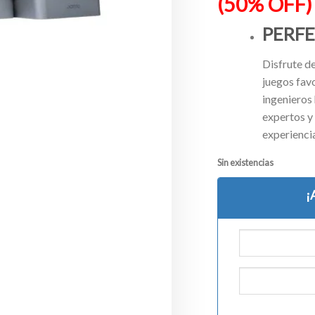
(50% OFF)
PERFE
Disfrute de
juegos favo
ingenieros 
expertos y
experiencia
Sin existencias
¡