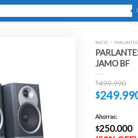
INICIO
/
PARLANTES
PARLANTES
JAMO BF
El
499.990
$
pr
249.99
$
ori
era
El
$4
precio
Ahorras:
actual
250.000
es:
$
$249.990.