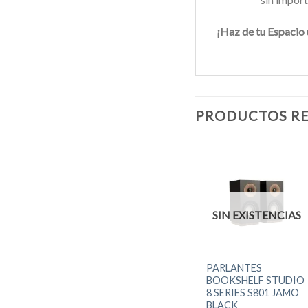
¡Haz de tu Espacio
PRODUCTOS R
NCIAS
SIN EXISTENCIAS
SIN EXISTENCIAS
+
+
PARLANTE DOLBY
PARLANTES
JAMO
ATMOS JBL STAGE
BOOKSHELF STUDIO
RIES
240H (PAR)
8 SERIES S801 JAMO
SH
BLACK
El
$
599.990