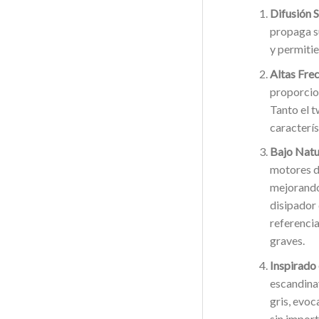
Difusión S
propaga s
y permitie
Altas Frec
proporcion
Tanto el t
caracterís
Bajo Natu
motores de
mejorando 
disipador 
referencia
graves.
Inspirado
escandinav
gris, evoc
sin importa