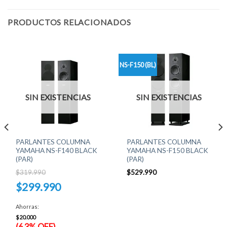
PRODUCTOS RELACIONADOS
NS-F150 (BL)
SIN EXISTENCIAS
SIN EXISTENCIAS
PARLANTES COLUMNA
PARLANTES COLUMNA
YAMAHA NS-F140 BLACK
YAMAHA NS-F150 BLACK
(PAR)
(PAR)
$
319.990
$
529.990
El
$
299.990
precio
original
El
era:
precio
Ahorras:
$319.990.
actual
es:
$
20.000
$299.990.
(6.3% OFF)