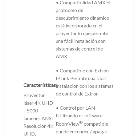
• Compatibilidad AMX El
protocolo de
descubrimiento dinámico
está incorporado en el
proyector lo que permite
una fácil instalación con
sistemas de control de
AMX.
• Compatible con Extron
IPLink Permite una fácil
Características
instalación con los sistemas
de control de Extron
Proyector
láser 4K UHD
• Control por LAN
– 5000
Utilizando el software
lúmenes ANSI
®
RoomView
compatible
Resolución 4K
puede encender / apagar,
UHD,