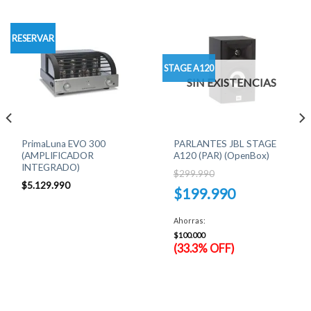
RESERVAR
STAGE A120
SIN EXISTENCIAS
PrimaLuna EVO 300
PARLANTES JBL STAGE
(AMPLIFICADOR
A120 (PAR) (OpenBox)
INTEGRADO)
$
299.990
$
5.129.990
El
$
199.990
precio
original
El
era:
precio
Ahorras:
$299.990.
actual
es:
$
100.000
$199.990.
(33.3% OFF)