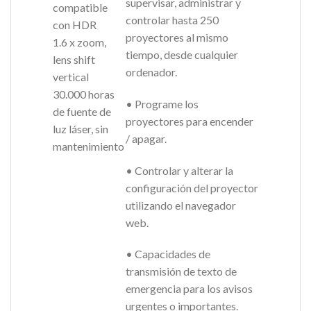
supervisar, administrar y
compatible
controlar hasta 250
con HDR
proyectores al mismo
1.6 x zoom,
tiempo, desde cualquier
lens shift
ordenador.
vertical
30.000 horas
• Programe los
de fuente de
proyectores para encender
luz láser, sin
/ apagar.
mantenimiento
• Controlar y alterar la
configuración del proyector
utilizando el navegador
web.
• Capacidades de
transmisión de texto de
emergencia para los avisos
urgentes o importantes.